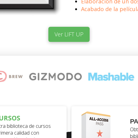
Elaboración de un do
Acabado de la películ
Ver LIFT UP
URSOS
PA
ra biblioteca de cursos
Obt
rimera calidad con
bib