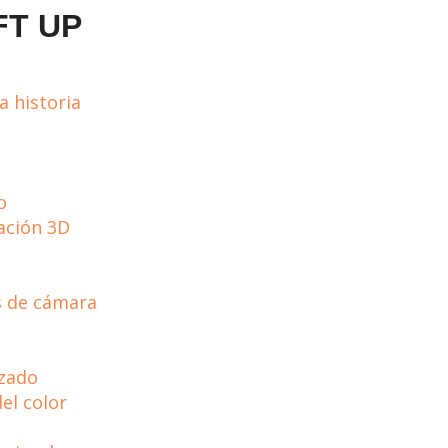
IFT UP
a historia
o
ación 3D
s de cámara
izado
el color