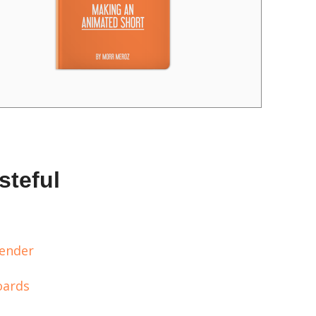
steful
lender
oards