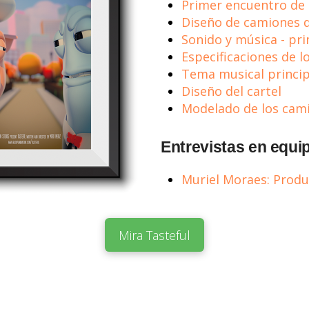
Primer encuentro de 
Diseño de camiones 
Sonido y música - pr
Especificaciones de 
Tema musical princip
Diseño del cartel
Modelado de los cam
Entrevistas en equi
Muriel Moraes: Produ
Mira Tasteful