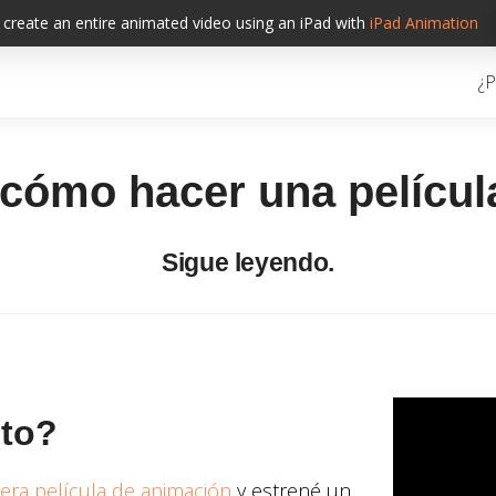
create an entire animated video using an iPad with
iPad
Animation
¿P
 cómo hacer una películ
Sigue leyendo.
sto?
era película de animación
y estrené un