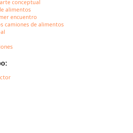
arte conceptual
de alimentos
imer encuentro
los camiones de alimentos
al
iones
po:
ctor