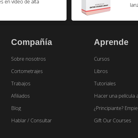
es en vídeo de alta
lan
Compañía
Aprende
Sobre nosotros
Cursos
Cortometrajes
Libros
Trabajos
Tutoriales
Afiliados
Hacer una película
Blog
¿Principiante? Empie
Hablar / Consultar
Gift Our Courses