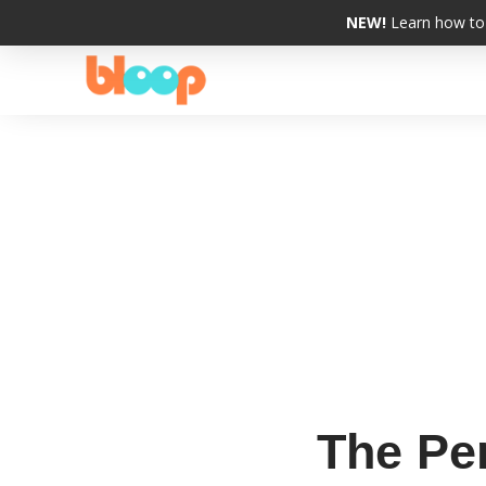
NEW!
Learn how to 
The Per