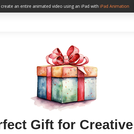
create an entire animated video using an iPad with
iPad
Animation
fect Gift for Creativ