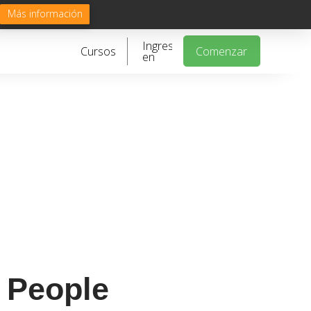
Más información
Ingresa
Cursos
Comenzar
en
e People