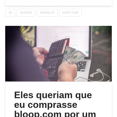
3D
BUSINESS
MAKING-OF
SHORT FILMS
Eles queriam que
eu comprasse
bloop.com por um