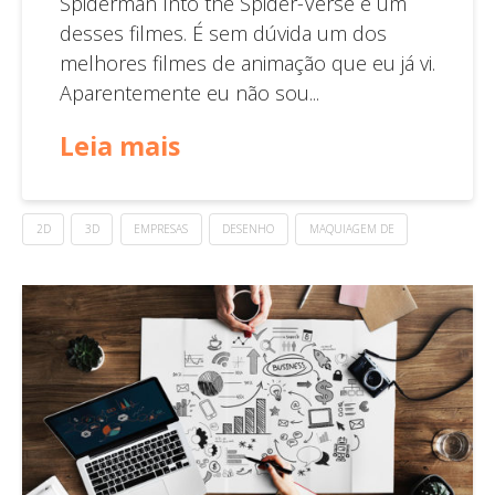
Spiderman Into the Spider-Verse é um
desses filmes. É sem dúvida um dos
melhores filmes de animação que eu já vi.
Aparentemente eu não sou...
Leia mais
2D
3D
EMPRESAS
DESENHO
MAQUIAGEM DE