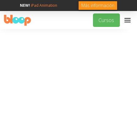
Más información
NEW!
iPad Animation
Cursos
Should You Go To
Animation School?