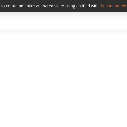
to create an entire animated video using an iPad with
iPad
Animatio