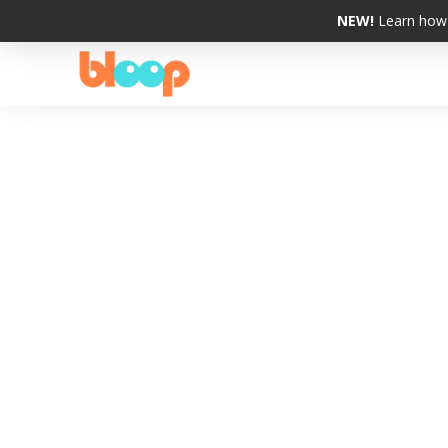
NEW!
Learn how 
Como Demos Sabor
Nas últimas semanas eu tenho