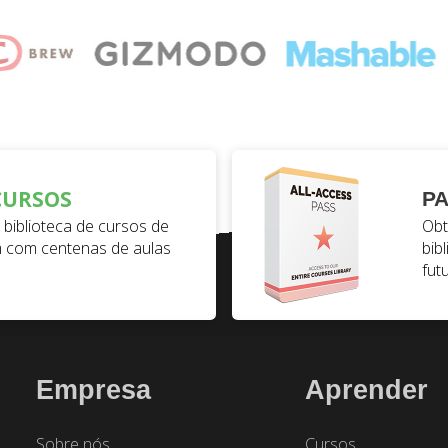
CURSOS
PA
biblioteca de cursos de
Obt
 com centenas de aulas
bib
fut
Empresa
Aprender
Sobre nós
Cursos