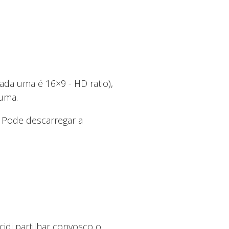
da uma é 16×9 - HD ratio),
 uma.
. Pode descarregar a
idi partilhar convosco o