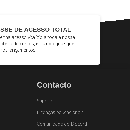
SSE DE ACESSO TOTAL
enha acesso vitalício a toda a nossa
lioteca de cursos, incluindo quaisquer
uros lançamentos.
Contacto
Suporte
Licenças educacionais
Comunidade do Discord