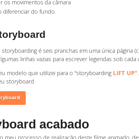
r os movimentos da câmara
 diferenciar do fundo.
Storyboard
storyboarding é seis pranchas em uma única página (ca
algumas linhas vazias para escrever legendas sob cada
 modelo que utilizei para o "storyboarding
LIFT UP"
eu storyboard.
oryboard
yboard acabado
o meu processo de realização deste filme animado, dec