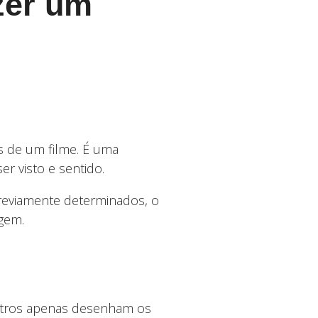
zer um
s de um filme. É uma
r visto e sentido.
eviamente determinados, o
agem.
outros apenas desenham os