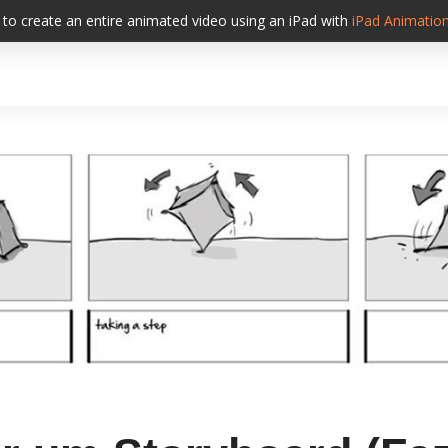
to create an entire animated video using an iPad with
iPad
Animatio