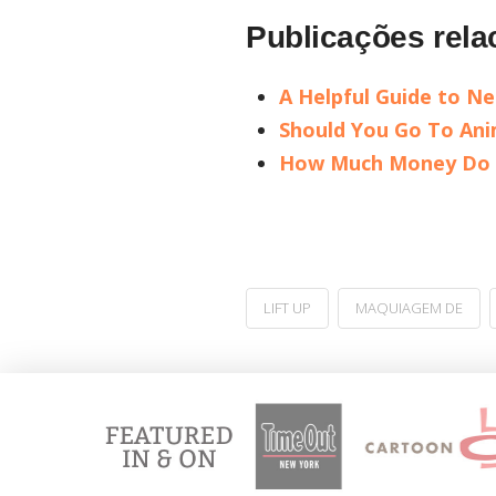
Publicações rela
A Helpful Guide to N
Should You Go To Ani
How Much Money Do A
LIFT UP
MAQUIAGEM DE