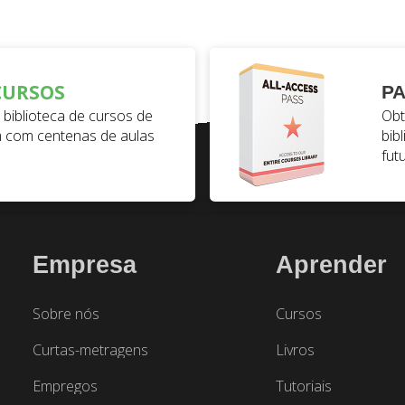
CURSOS
PA
biblioteca de cursos de
Obt
 com centenas de aulas
bib
fut
Empresa
Aprender
Sobre nós
Cursos
Curtas-metragens
Livros
Empregos
Tutoriais