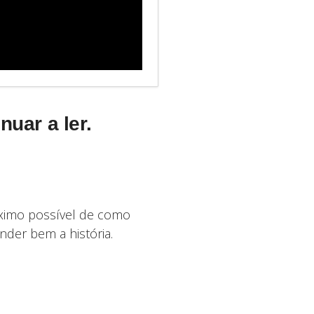
nuar a ler.
róximo possível de como
ender bem a história.