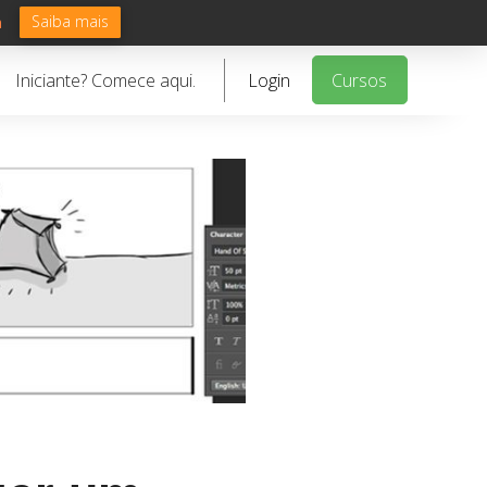
Saiba mais
n
Iniciante? Comece aqui.
Login
Cursos