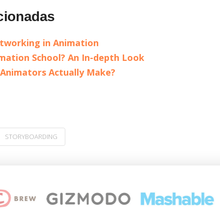
cionadas
etworking in Animation
mation School? An In-depth Look
nimators Actually Make?
STORYBOARDING