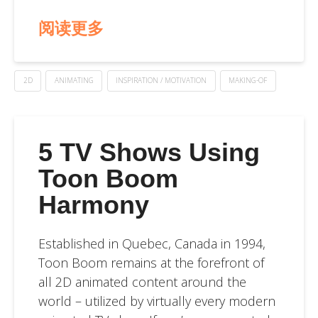
阅读更多
2D
ANIMATING
INSPIRATION / MOTIVATION
MAKING-OF
5 TV Shows Using
Toon Boom
Harmony
Established in Quebec, Canada in 1994,
Toon Boom remains at the forefront of
all 2D animated content around the
world – utilized by virtually every modern